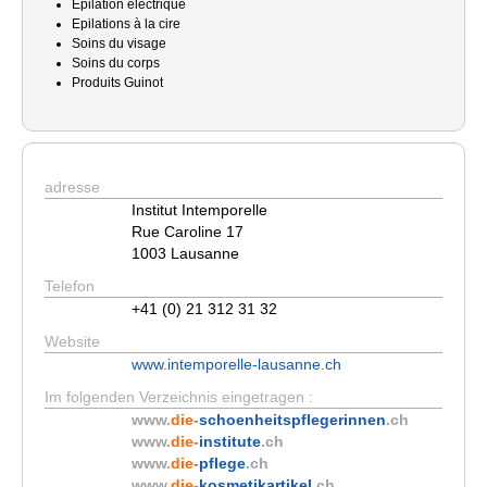
Epilation éléctrique
Epilations à la cire
Soins du visage
Soins du corps
Produits Guinot
adresse
Institut Intemporelle
Rue Caroline 17
1003 Lausanne
Telefon
+41 (0) 21 312 31 32
Website
www.intemporelle-lausanne.ch
Im folgenden Verzeichnis eingetragen :
www.
die-
schoenheitspflegerinnen
.ch
www.
die-
institute
.ch
www.
die-
pflege
.ch
www.
die-
kosmetikartikel
.ch