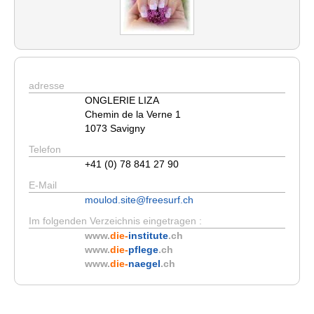
adresse
ONGLERIE LIZA
Chemin de la Verne 1
1073 Savigny
Telefon
+41 (0) 78 841 27 90
E-Mail
moulod.site@freesurf.ch
Im folgenden Verzeichnis eingetragen :
www.
die-
institute
.ch
www.
die-
pflege
.ch
www.
die-
naegel
.ch