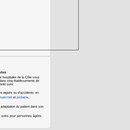
ites
e hospitalier de la Côte vous
dans cinq établissements de
vité sont:
es aiguës ou d'accidents: en
maternité
et
pédiatrie
,
 adaptation du patient dans son
 de soins pour personnes âgées.