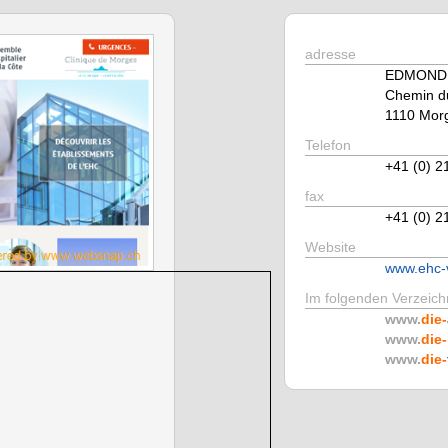
adresse
EDMOND 
Chemin du
1110 Mor
Telefon
+41 (0) 2
fax
+41 (0) 2
Website
www.ehc-
Im folgenden Verzeichn
www.
die-
www.
die-
www.
die-