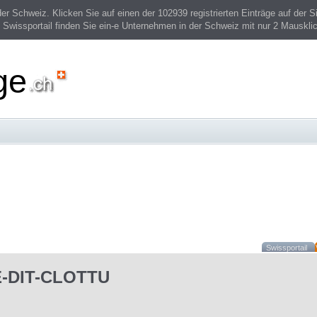
 Schweiz. Klicken Sie auf einen der 102939 registrierten Einträge auf der Si
 Swissportail finden Sie ein-e Unternehmen in der Schweiz mit nur 2 Mauskli
ge
Swissportail
-DIT-CLOTTU