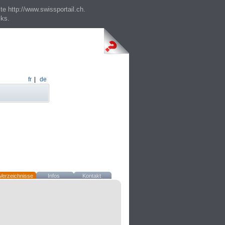
te http://www.swissportail.ch.
cks.
fr
|
de
Verzeichnisse
Infos
Kontakt