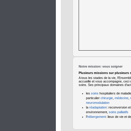
Notre mission: vous soigner
Plusieurs missions sur plusieurs s
A tous les stades de la vie, l'Ensembl
accueille et vous accompagne, ceci 
soins. Ses principaux domaines d'acti
les
soins
hospitaliers de maladi
particulier
chirurgie
,
médecine
,
neuromodulation
la
réadaptation
: reconversion et
environnement,
soins palliatifs
l'
hébergement
: lieux de vie et