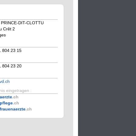
PRINCE-DIT-CLOTTU
 Crêt 2
ges
1 804 23 15
1 804 23 20
vd.ch
is eingetragen :
aerzte
.ch
pflege
.ch
frauenaerzte
.ch