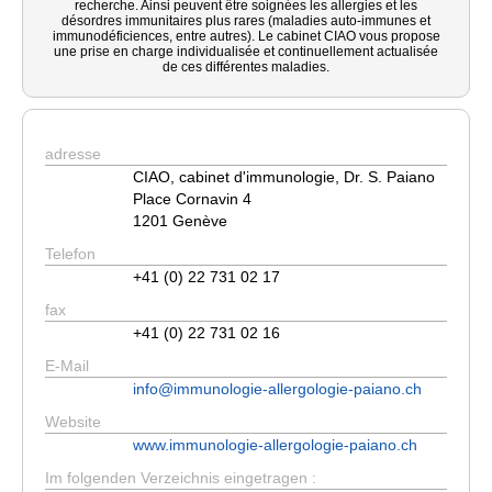
recherche. Ainsi peuvent être soignées les allergies et les
désordres immunitaires plus rares (maladies auto-immunes et
immunodéficiences, entre autres). Le cabinet CIAO vous propose
une prise en charge individualisée et continuellement actualisée
de ces différentes maladies.
adresse
CIAO, cabinet d'immunologie, Dr. S. Paiano
Place Cornavin 4
1201 Genève
Telefon
+41 (0) 22 731 02 17
fax
+41 (0) 22 731 02 16
E-Mail
info@immunologie-allergologie-paiano.ch
Website
www.immunologie-allergologie-paiano.ch
Im folgenden Verzeichnis eingetragen :