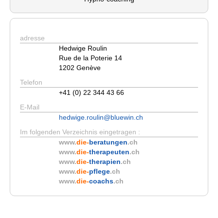
adresse
Hedwige Roulin
Rue de la Poterie 14
1202 Genève
Telefon
+41 (0) 22 344 43 66
E-Mail
hedwige.roulin@bluewin.ch
Im folgenden Verzeichnis eingetragen :
www.
die-
beratungen
.ch
www.
die-
therapeuten
.ch
www.
die-
therapien
.ch
www.
die-
pflege
.ch
www.
die-
coachs
.ch