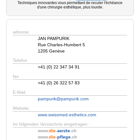
Techniques innovantes vous permettant de reculer l'échéance
d'une chirurgie esthétique, plus lourde.
adresse
JAN PAMPURIK
Rue Charles-Humbert 5
1205 Genève
Telefon
+41 (0) 22 347 34 91
fax
+41 (0) 26 322 57 83
E-Mail
pampurik@pampurik.com
Website
www.swissmed-esthetics.com
Im folgenden Verzeichnis eingetragen :
www.
die-
aerzte
.ch
www.
die-
pflege
.ch