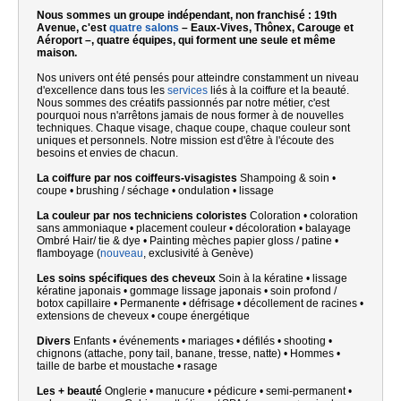
Nous sommes un groupe indépendant, non franchisé : 19th
Avenue, c'est
quatre salons
– Eaux-Vives, Thônex, Carouge et
Aéroport –, quatre équipes, qui forment une seule et même
maison.
Nos univers ont été pensés pour atteindre constamment un niveau
d'excellence dans tous les
services
liés à la coiffure et la beauté.
Nous sommes des créatifs passionnés par notre métier, c'est
pourquoi nous n'arrêtons jamais de nous former à de nouvelles
techniques. Chaque visage, chaque coupe, chaque couleur sont
uniques et personnels. Notre mission est d'être à l'écoute des
besoins et envies de chacun.
La coiffure par nos coiffeurs-visagistes
Shampoing & soin •
coupe • brushing / séchage • ondulation • lissage
La couleur par nos techniciens coloristes
Coloration • coloration
sans ammoniaque • placement couleur • décoloration • balayage
Ombré Hair/ tie & dye
•
Painting mèches papier gloss / patine •
flamboyage (
nouveau
, exclusivité à Genève)
Les soins spécifiques des cheveux
Soin à la kératine • lissage
kératine japonais • gommage lissage japonais • soin profond /
botox capillaire
•
Permanente • défrisage • décollement de racines •
extensions de cheveux • coupe énergétique
Divers
Enfants • événements • mariages • défilés • shooting •
chignons (attache, pony tail, banane, tresse, natte)
•
Hommes •
taille de barbe et moustache • rasage
Les + beauté
Onglerie • manucure • pédicure • semi-permanent •