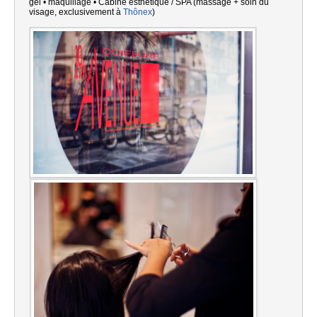
gel • maquillage
•
Cabine esthétique / SPA (massage + soin du
visage, exclusivement à
Thônex
)