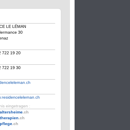
CE LE LÉMAN
Hermance 30
enaz
2 722 19 20
2 722 19 30
denceleleman.ch
w.residenceleleman.ch
is eingetragen :
altersheime
.ch
therapien
.ch
pflege
.ch