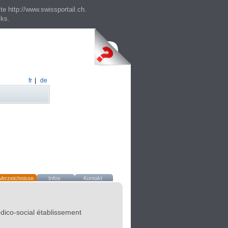
te http://www.swissportail.ch.
cks.
fr
|
de
Verzeichnisse
Infos
Kontakt
ico-social établissement