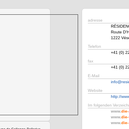
adresse
RÉSIDEN
Route D'
1222 Vés
Telefon
+41 (0) 2
fax
+41 (0) 2
E-Mail
info@resi
Website
http://ww
Im folgenden Verzeichn
www.
die-
www.
die-
www.
die-