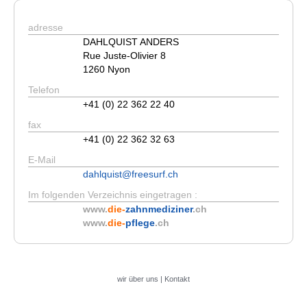
adresse
DAHLQUIST ANDERS
Rue Juste-Olivier 8
1260 Nyon
Telefon
+41 (0) 22 362 22 40
fax
+41 (0) 22 362 32 63
E-Mail
dahlquist@freesurf.ch
Im folgenden Verzeichnis eingetragen :
www.
die-
zahnmediziner
.ch
www.
die-
pflege
.ch
wir über uns
|
Kontakt