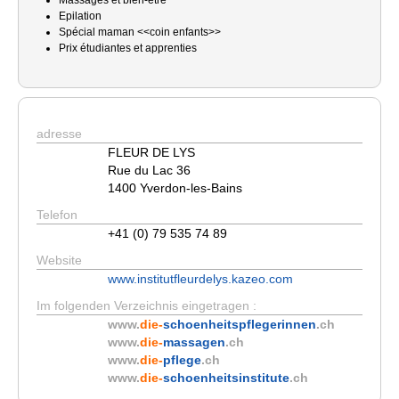
Massages et bien-être
Epilation
Spécial maman <<coin enfants>>
Prix étudiantes et apprenties
adresse
FLEUR DE LYS
Rue du Lac 36
1400 Yverdon-les-Bains
Telefon
+41 (0) 79 535 74 89
Website
www.institutfleurdelys.kazeo.com
Im folgenden Verzeichnis eingetragen :
www.
die-
schoenheitspflegerinnen
.ch
www.
die-
massagen
.ch
www.
die-
pflege
.ch
www.
die-
schoenheitsinstitute
.ch