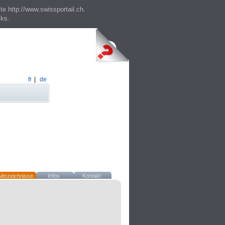
te http://www.swissportail.ch.
cks.
fr
|
de
Verzeichnisse
Infos
Kontakt