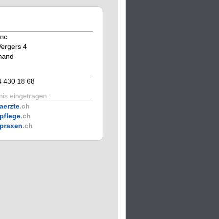
anc
ergers 4
nand
4 430 18 68
is eingetragen :
aerzte
.ch
pflege
.ch
praxen
.ch