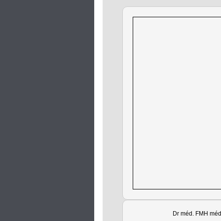
Dr méd. FMH méde