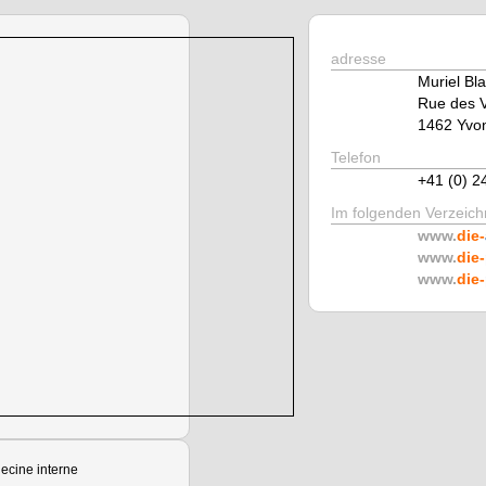
adresse
Muriel Bl
Rue des V
1462 Yvo
Telefon
+41 (0) 2
Im folgenden Verzeichn
www.
die-
www.
die-
www.
die-
cine interne