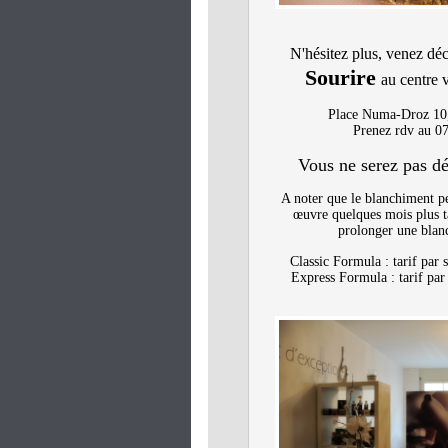
N'hésitez plus, venez dé
Sourire
au centre 
Place Numa-Droz 10,
Prenez rdv au 0
Vous ne serez pas dé
A noter que le blanchiment p
œuvre quelques mois plus ta
prolonger une blanc
Classic Formula : tarif par 
Express Formula : tarif par