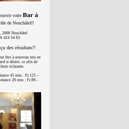
Bar à
couv
rir
votre
ville de Neuchâtel!!
 2000 Neuchâtel
76 424 54 83
çu des résultats!!
eut être à nouveau mis en
rd si désiré, ce afin de
heur éclatante.
séance 45 min.: Fr.125.-
 séance 20 min.: Fr.89.-