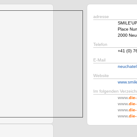
adresse
SMILE'U
Place Nu
2000 Neu
Telefon
+41 (0) 7
E-Mail
neuchate
Website
www.smil
Im folgenden Verzeichn
www.
die-
www.
die-
www.
die-
www.
die-