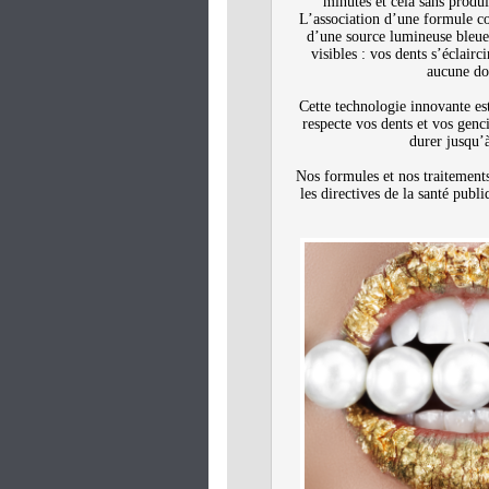
minutes et cela sans produi
L’association d’une formule c
d’une source lumineuse bleue
visibles : vos dents s’éclairc
aucune do
Cette technologie innovante es
respecte vos dents et vos genc
durer jusqu’
Nos formules et nos traitement
les directives de la santé publ