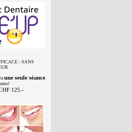
FICACE - SANS
EUR
une seule séance
en
utes!
CHF 125.-