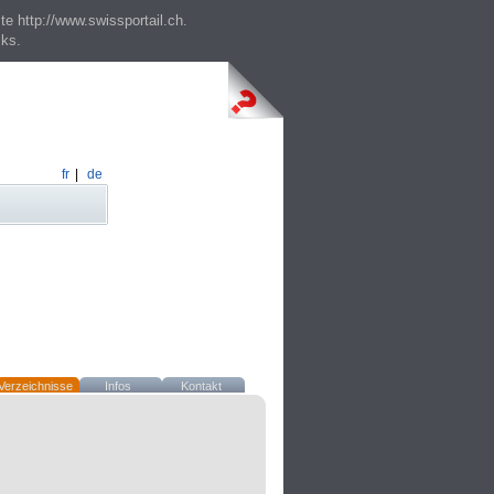
te http://www.swissportail.ch.
cks.
fr
|
de
Verzeichnisse
Infos
Kontakt