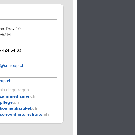
P
ma-Droz 10
châtel
6 424 54 83
l@smileup.ch
eup.ch
is eingetragen :
zahnmediziner
.ch
pflege
.ch
kosmetikartikel
.ch
schoenheitsinstitute
.ch