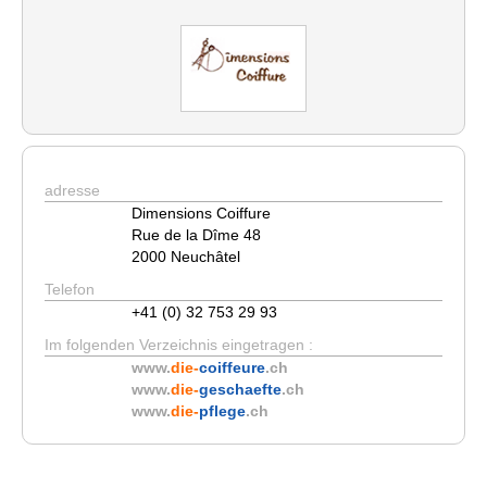
adresse
Dimensions Coiffure
Rue de la Dîme 48
2000 Neuchâtel
Telefon
+41 (0) 32 753 29 93
Im folgenden Verzeichnis eingetragen :
www.
die-
coiffeure
.ch
www.
die-
geschaefte
.ch
www.
die-
pflege
.ch