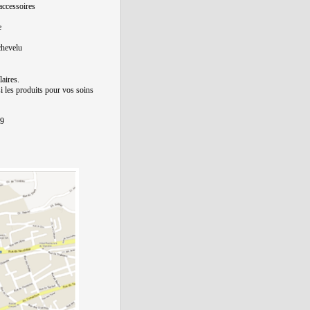
 accessoires
e
chevelu
aires.
 les produits pour vos soins
19