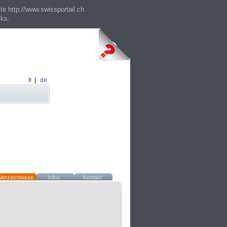
te http://www.swissportail.ch.
cks.
fr
|
de
Verzeichnisse
Infos
Kontakt