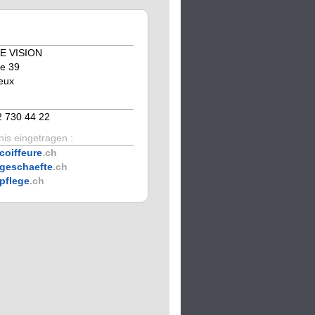
E VISION
e 39
eux
2 730 44 22
is eingetragen :
coiffeure
.ch
geschaefte
.ch
pflege
.ch