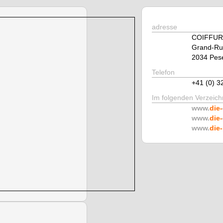
adresse
COIFFUR
Grand-Ru
2034 Pes
Telefon
+41 (0) 3
Im folgenden Verzeichn
www.
die-
www.
die-
www.
die-