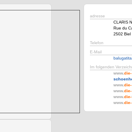
adresse
CLARIS N
Rue du C
2502 Biel
Telefon
E-Mail
balugati
Im folgenden Verzeichn
www.
die-
schoenhe
www.
die-
www.
die-
www.
die-
www.
die-