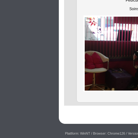
Pédicu
Soin
Plattform: WinNT
/ Browser: Chrome126
/ Versio