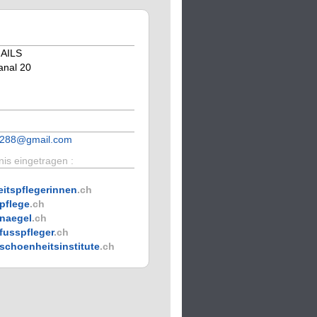
AILS
anal 20
ta288@gmail.com
is eingetragen :
itspflegerinnen
.ch
pflege
.ch
naegel
.ch
fusspfleger
.ch
schoenheitsinstitute
.ch