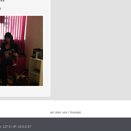
res
s
wir über uns
|
Kontakt
n: 127.0
/ IP: 10.0.0.37