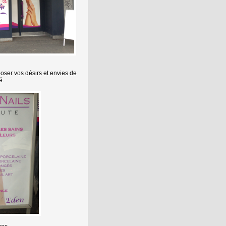
poser vos désirs et envies de
é.