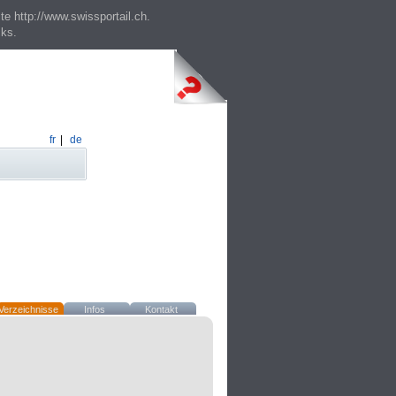
te http://www.swissportail.ch.
cks.
fr
|
de
Verzeichnisse
Infos
Kontakt