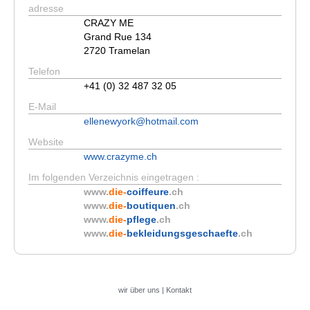
adresse
CRAZY ME
Grand Rue 134
2720 Tramelan
Telefon
+41 (0) 32 487 32 05
E-Mail
ellenewyork@hotmail.com
Website
www.crazyme.ch
Im folgenden Verzeichnis eingetragen :
www.
die-
coiffeure
.ch
www.
die-
boutiquen
.ch
www.
die-
pflege
.ch
www.
die-
bekleidungsgeschaefte
.ch
wir über uns
|
Kontakt