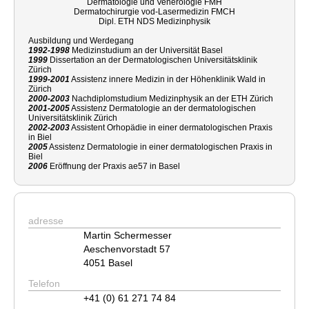
Dermatologie und Venerologie FMH
Dermatochirurgie vod-Lasermedizin FMCH
Dipl. ETH NDS Medizinphysik
Ausbildung und Werdegang
1992-1998
Medizinstudium an der Universität Basel
1999
Dissertation an der Dermatologischen Universitätsklinik
Zürich
1999-2001
Assistenz innere Medizin in der Höhenklinik Wald in
Zürich
2000-2003
Nachdiplomstudium Medizinphysik an der ETH Zürich
2001-2005
Assistenz Dermatologie an der dermatologischen
Universitätsklinik Zürich
2002-2003
Assistent Orhopädie in einer dermatologischen Praxis
in Biel
2005
Assistenz Dermatologie in einer dermatologischen Praxis in
Biel
2006
Eröffnung der Praxis ae57 in Basel
adresse
Martin Schermesser
Aeschenvorstadt 57
4051 Basel
Telefon
+41 (0) 61 271 74 84