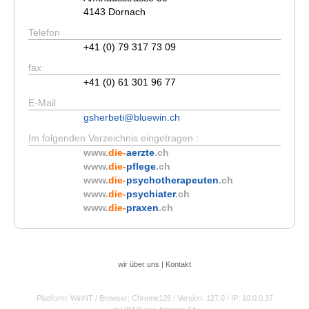
4143 Dornach
Telefon
+41 (0) 79 317 73 09
fax
+41 (0) 61 301 96 77
E-Mail
gsherbeti@bluewin.ch
Im folgenden Verzeichnis eingetragen :
www.
die-
aerzte
.ch
www.
die-
pflege
.ch
www.
die-
psychotherapeuten
.ch
www.
die-
psychiater
.ch
www.
die-
praxen
.ch
wir über uns
|
Kontakt
Plattform: WinNT
/ Browser: Chrome126
/ Version: 127.0
/ IP: 10.0.0.37