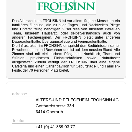
Das Alterszentrum FROHSINN ist vor allem für jene Menschen ein
familiäres Zuhause, die zu allen Tages- und Nachtzeiten Pflege
und Unterstützung benötigen ? sei dies von unserem Betreuer-
Team, unserem Hausarzt, oder selbstverständlich auch von
anderen Fachpersonen. Der FROHSINN bietet unter anderem
Daueraufenthalte, Übergangspflege und Ferienaufenthalte.
Die Infrastruktur im FROHSINN entspricht den Bedürfnissen seiner
Bewohnerinnen und Bewohner und ist auf dem neusten Stand. Alle
Zimmer sind mit elektrischem Pflegebett, Nachttisch, Tisch und
Stühlen, praktischen Einbauschränken sowie Notruftaster
ausgestattet. Zudem verfügt der FROHSINN über eine eigene
Cafeteria und einen Gartenpavillon für Geburtstags- und Familien-
Feste, der 70 Personen Platz bietet.
adresse
ALTERS-UND PFLEGEHEIM FROHSINN AG
Gotthardstrasse 33d
6414 Oberarth
Telefon
+41 (0) 41 859 03 77