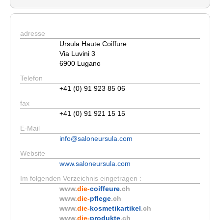
adresse
Ursula Haute Coiffure
Via Luvini 3
6900 Lugano
Telefon
+41 (0) 91 923 85 06
fax
+41 (0) 91 921 15 15
E-Mail
info@saloneursula.com
Website
www.saloneursula.com
Im folgenden Verzeichnis eingetragen :
www.
die-
coiffeure
.ch
www.
die-
pflege
.ch
www.
die-
kosmetikartikel
.ch
www.
die-
produkte
.ch