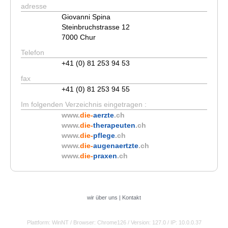
adresse
Giovanni Spina
Steinbruchstrasse 12
7000 Chur
Telefon
+41 (0) 81 253 94 53
fax
+41 (0) 81 253 94 55
Im folgenden Verzeichnis eingetragen :
www.
die-
aerzte
.ch
www.
die-
therapeuten
.ch
www.
die-
pflege
.ch
www.
die-
augenaertzte
.ch
www.
die-
praxen
.ch
wir über uns
|
Kontakt
Plattform: WinNT
/ Browser: Chrome126
/ Version: 127.0
/ IP: 10.0.0.37