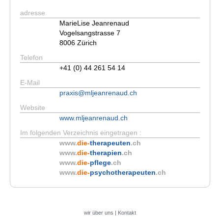
adresse
MarieLise Jeanrenaud
Vogelsangstrasse 7
8006 Zürich
Telefon
+41 (0) 44 261 54 14
E-Mail
praxis@mljeanrenaud.ch
Website
www.mljeanrenaud.ch
Im folgenden Verzeichnis eingetragen :
www.
die-
therapeuten
.ch
www.
die-
therapien
.ch
www.
die-
pflege
.ch
www.
die-
psychotherapeuten
.ch
wir über uns
|
Kontakt