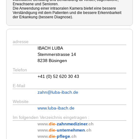
Erwachsene und Senioren.
Die Anwendung einer intraoralen Kamera bietet eine bessere
Verständigung mit dem Patienten und die bessere Erkennbarkeit
der Erkankung (bessere Diagnose).
adresse
IBACH LUBA
Stemmerstrasse 14
8238 Büsingen
Telefon
+41 (0) 52 620 30 43
E-Mail
zahn@luba-ibach.de
Website
www.luba-ibach.de
Im folgenden Verzeichnis eingetragen :
www.
die-
zahnmediziner
.ch
www.
die-
unternehmen
.ch
www.
die-
pflege
.ch