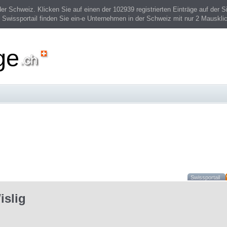
 Schweiz. Klicken Sie auf einen der 102939 registrierten Einträge auf der Si
 Swissportail finden Sie ein-e Unternehmen in der Schweiz mit nur 2 Mauskli
ge
Swissportail
islig