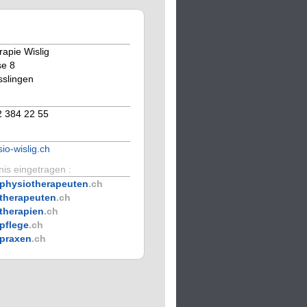
rapie Wislig
se 8
slingen
2 384 22 55
io-wislig.ch
is eingetragen :
physiotherapeuten
.ch
therapeuten
.ch
therapien
.ch
pflege
.ch
praxen
.ch