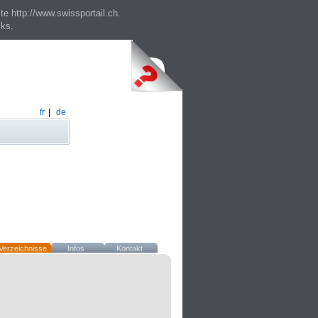
te http://www.swissportail.ch.
cks.
fr
|
de
Verzeichnisse
Infos
Kontakt