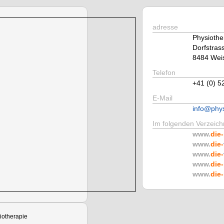
adresse
Physiothe
Dorfstras
8484 Weis
Telefon
+41 (0) 5
E-Mail
info@phys
Im folgenden Verzeichn
www.
die-
www.
die-
www.
die-
www.
die-
www.
die-
siotherapie