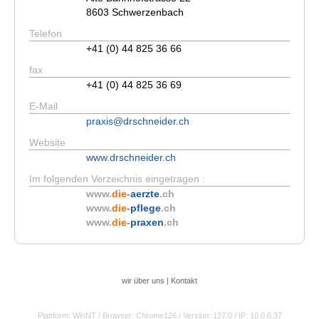
8603 Schwerzenbach
Telefon
+41 (0) 44 825 36 66
fax
+41 (0) 44 825 36 69
E-Mail
praxis@drschneider.ch
Website
www.drschneider.ch
Im folgenden Verzeichnis eingetragen :
www.
die-
aerzte
.ch
www.
die-
pflege
.ch
www.
die-
praxen
.ch
wir über uns
|
Kontakt
Plattform: WinNT
/ Browser: Chrome126
/ Version: 127.0
/ IP: 10.0.0.37